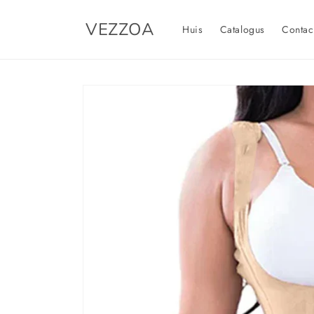
Meteen
naar de
VEZZOA
content
Huis
Catalogus
Contac
Ga direct naar
productinformatie