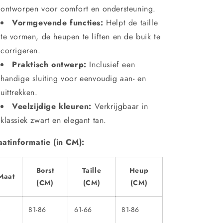
ontworpen voor comfort en ondersteuning.
Vormgevende functies:
Helpt de taille
te vormen, de heupen te liften en de buik te
corrigeren.
Praktisch ontwerp:
Inclusief een
handige sluiting voor eenvoudig aan- en
uittrekken.
Veelzijdige kleuren:
Verkrijgbaar in
klassiek zwart en elegant tan.
atinformatie (in CM):
Borst
Taille
Heup
Maat
(CM)
(CM)
(CM)
S
81-86
61-66
81-86