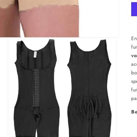
Er
fu
vo
ac
bo
sp
fu
pa
Be