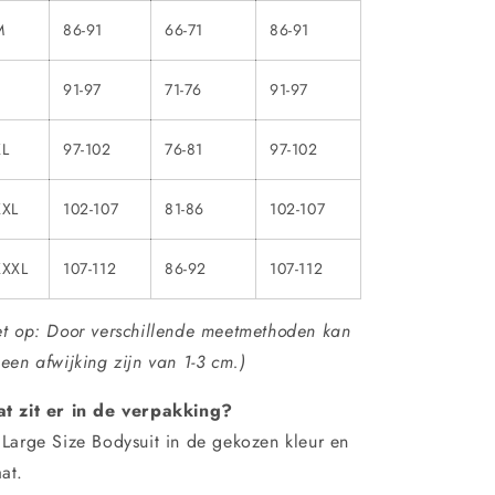
M
86-91
66-71
86-91
91-97
71-76
91-97
XL
97-102
76-81
97-102
XXL
102-107
81-86
102-107
XXXL
107-112
86-92
107-112
et op: Door verschillende meetmethoden kan
 een afwijking zijn van 1-3 cm.)
t zit er in de verpakking?
 Large Size Bodysuit in de gekozen kleur en
at.