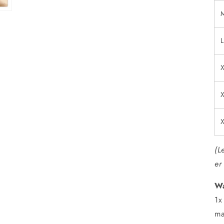
L
(L
er
Wa
1x
ma