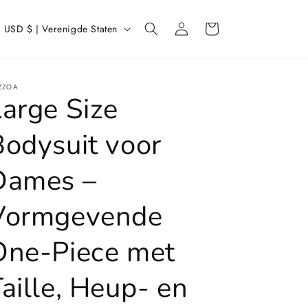
L
Inloggen
Winkelwagen
USD $ | Verenigde Staten
a
n
d
ZZOA
Large Size
/
r
Bodysuit voor
e
Dames –
g
Vormgevende
o
One-Piece met
aille, Heup- en