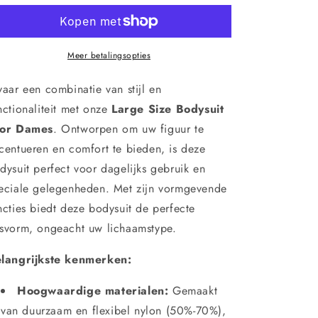
Bodysuit
Bodysuit
voor
voor
Dames
Dames
–
–
Meer betalingsopties
Vormgevende
Vormgevende
One-
One-
vaar een combinatie van stijl en
Piece
Piece
nctionaliteit met onze
Large Size Bodysuit
met
met
or Dames
. Ontworpen om uw figuur te
Taille,
Taille,
Heup-
Heup-
centueren en comfort te bieden, is deze
en
en
dysuit perfect voor dagelijks gebruik en
Buikcorrectie
Buikcorrectie
eciale gelegenheden. Met zijn vormgevende
ncties biedt deze bodysuit de perfecte
svorm, ongeacht uw lichaamstype.
langrijkste kenmerken:
Hoogwaardige materialen:
Gemaakt
van duurzaam en flexibel nylon (50%-70%),