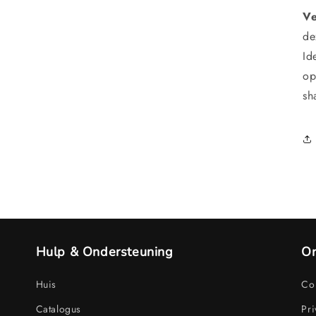
Ve
de
Id
op
sh
Hulp & Ondersteuning
On
Huis
Con
Catalogus
Pri