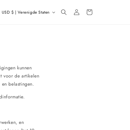
L
Inloggen
Winkelwagen
USD $ | Verenigde Staten
a
n
d
/
r
e
zigingen kunnen
g
t voor de artikelen
 en belastingen.
o
dinformatie.
rwerken, en