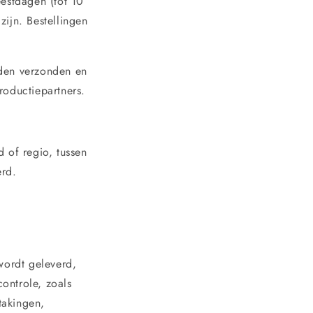
eestdagen (tot 10
zijn. Bestellingen
rden verzonden en
roductiepartners.
d of regio, tussen
erd.
wordt geleverd,
ontrole, zoals
takingen,