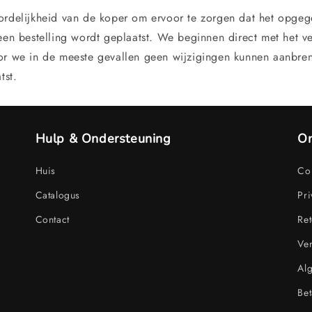
ordelijkheid van de koper om ervoor te zorgen dat het opge
 een bestelling wordt geplaatst. We beginnen direct met het v
or we in de meeste gevallen geen wijzigingen kunnen aanbre
tst.
Hulp & Ondersteuning
On
Huis
Con
Catalogus
Pri
Contact
Ret
Ve
Al
Bet