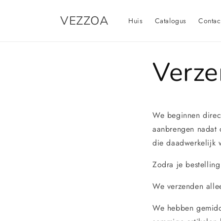
Meteen
naar de
VEZZOA
content
Huis
Catalogus
Contac
Verze
We beginnen direct
aanbrengen nadat de
die daadwerkelijk
Zodra je bestellin
We verzenden alle
We hebben gemidde