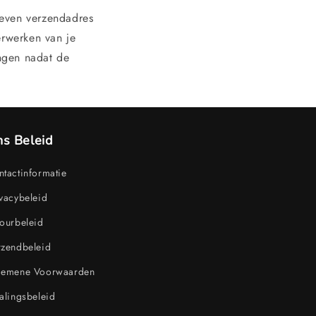
geven verzendadres
erwerken van je
ngen nadat de
s Beleid
tactinformatie
vacybeleid
ourbeleid
rzendbeleid
gemene Voorwaarden
alingsbeleid