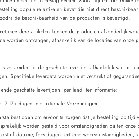
kunnen meer tijd in beslag nemen, vooral tijdens de drukke f
estelling populaire artikelen bevat die niet direct beschikbaar 
zodra de beschikbaarheid van de producten is bevestigd.
met meerdere artikelen kunnen de producten afzonderlijk wo
ata worden ontvangen, afhankelijk van de locaties van onze p
 is verzonden, is de geschatte levertijd, afhankelijk van je lan
en. Specifieke leverdata worden niet verstrekt of gegarande
nde geschatte levertijden, per land, ter informatie:
: 7-17+ dagen Internationale Verzendingen:
rste best doen om ervoor te zorgen dat je bestelling op tijd 
sprakelijk worden gesteld voor omstandigheden buiten onze c
post of douane, feestdagen, extreme weersomstandigheden, s