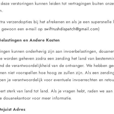
n deze verstoringen kunnen leiden tot vertragingen buiten onze
n.
tra verzendopties bij het afrekenen en als je een supersnelle 
an gewoon een e-mail op
swiftrushdispatch@gmail.com
)
Belastingen en Andere Kosten
dingen kunnen onderhevig zijn aan invoerbelastingen, douane
die worden geheven zodra een zending het land van bestemmi
itend de verantwoordelijkheid van de ontvanger. We hebben ge
nen niet voorspellen hoe hoog ze zullen zijn. Als een zendi
ben je verantwoordelijk voor eventuele invoerrechten en reto
ert sterk van land tot land. Als je vragen hebt, raden we aan
e douanekantoor voor meer informatie.
Onjuist Adres