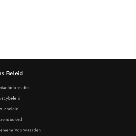
s Beleid
tactinformatie
vacybeleid
ourbeleid
rzendbeleid
gemene Voorwaarden