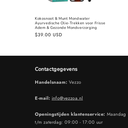
Kokosnoot & Munt Mondwater
Ayurvedische Olie-Trekken voor Frisse
Adem & Gezonde Mondverzorging
Normale
$39.00 USD
prijs
Contactgegevens
Handelsnaam:
Vezzo
E-mail:
info@vezzoa.nl
Openingstijden klantenservice:
Maandag
t/m zaterdag: 09:00 - 17:00 uur