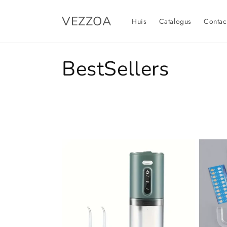
Meteen
naar de
VEZZOA
content
Huis
Catalogus
Contac
C
BestSellers
o
l
l
e
c
t