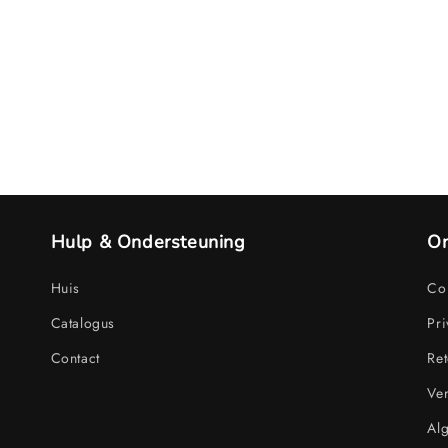
Hulp & Ondersteuning
On
Huis
Con
Catalogus
Pri
Contact
Ret
Ve
Al