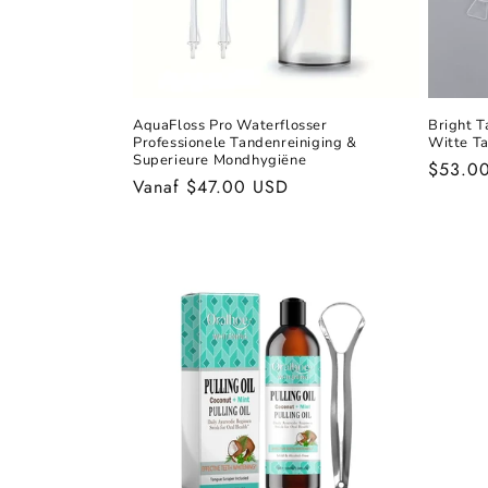
i
e
AquaFloss Pro Waterflosser
Bright T
Professionele Tandenreiniging &
Witte T
:
Superieure Mondhygiëne
Norma
$53.0
Normale
Vanaf $47.00 USD
prijs
prijs