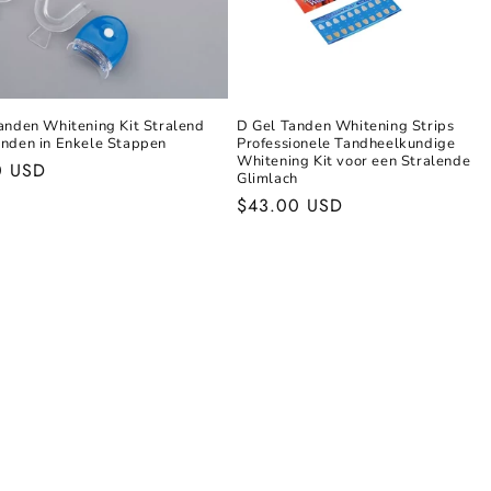
anden Whitening Kit Stralend
D Gel Tanden Whitening Strips
anden in Enkele Stappen
Professionele Tandheelkundige
Whitening Kit voor een Stralende
le
0 USD
Glimlach
Normale
$43.00 USD
prijs