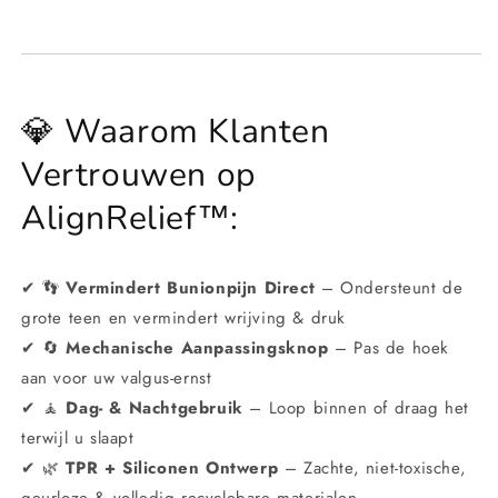
💎 Waarom Klanten
Vertrouwen op
AlignRelief™:
✔ 👣
Vermindert Bunionpijn Direct
– Ondersteunt de
grote teen en vermindert wrijving & druk
✔ 🔄
Mechanische Aanpassingsknop
– Pas de hoek
aan voor uw valgus-ernst
✔ 🧘
Dag- & Nachtgebruik
– Loop binnen of draag het
terwijl u slaapt
✔ 🌿
TPR + Siliconen Ontwerp
– Zachte, niet-toxische,