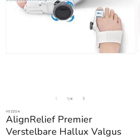
M
Media
2
1
o
openen
in
in
m
modaal
van
1
/
4
VEZZOA
AlignRelief Premier
Verstelbare Hallux Valgus