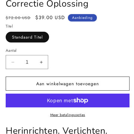
Correctie Oplossing
Normale
Aanbiedingsprijs
$39.00 USD
$72.00 USD
Aanbieding
prijs
Titel
Standaard Titel
Aantal
Aantal
Aantal
verlagen
verhogen
voor
voor
Aan winkelwagen toevoegen
AlignRelief
AlignRelief
Premier
Premier
Verstelbare
Verstelbare
Hallux
Hallux
Valgus
Valgus
Correctie
Correctie
Meer betalingsopties
Oplossing
Oplossing
Herinrichten. Verlichten.