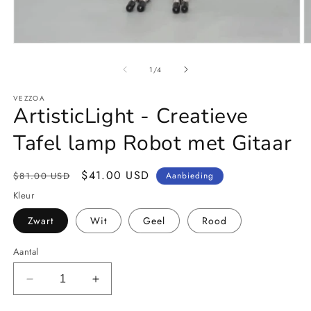
Media
M
1
2
openen
o
van
1
/
4
in
in
modaal
m
VEZZOA
ArtisticLight - Creatieve
Tafel lamp Robot met Gitaar
Normale
Aanbiedingsprijs
$41.00 USD
$81.00 USD
Aanbieding
prijs
Kleur
Zwart
Wit
Geel
Rood
Aantal
Aantal
Aantal
verlagen
verhogen