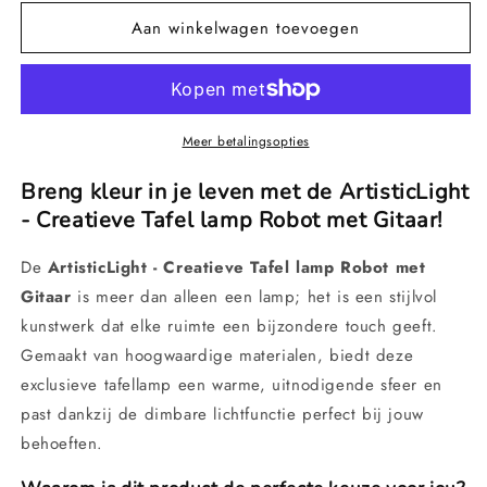
voor
voor
Aan winkelwagen toevoegen
ArtisticLight
ArtisticLight
-
-
Creatieve
Creatieve
Tafel
Tafel
lamp
lamp
Robot
Robot
Meer betalingsopties
met
met
Gitaar
Gitaar
Breng kleur in je leven met de ArtisticLight
- Creatieve Tafel lamp Robot met Gitaar!
De
ArtisticLight - Creatieve Tafel lamp Robot met
Gitaar
is meer dan alleen een lamp; het is een stijlvol
kunstwerk dat elke ruimte een bijzondere touch geeft.
Gemaakt van hoogwaardige materialen, biedt deze
exclusieve tafellamp een warme, uitnodigende sfeer en
past dankzij de dimbare lichtfunctie perfect bij jouw
behoeften.