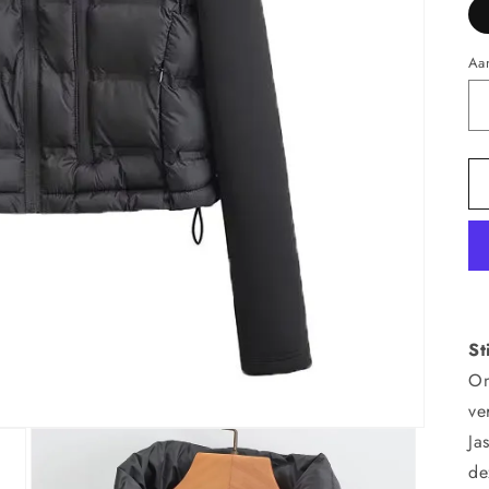
Aan
St
On
ve
Ja
de