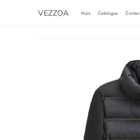
Meteen
naar de
VEZZOA
content
Huis
Catalogus
Contac
Ga direct naar
productinformatie