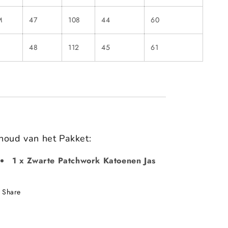
M
47
108
44
60
48
112
45
61
houd van het Pakket:
1 x Zwarte Patchwork Katoenen Jas
Share