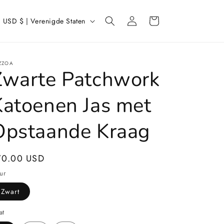
L
Inloggen
Winkelwagen
USD $ | Verenigde Staten
a
n
d
ZZOA
Zwarte Patchwork
/
r
Katoenen Jas met
e
Opstaande Kraag
g
o
ormale
70.00 USD
ijs
ur
Zwart
at