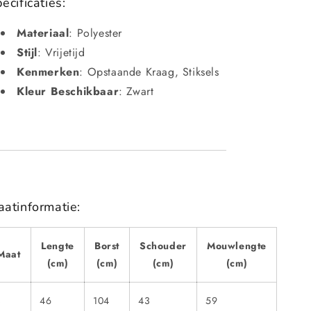
ecificaties:
Materiaal
: Polyester
Stijl
: Vrijetijd
Kenmerken
: Opstaande Kraag, Stiksels
Kleur Beschikbaar
: Zwart
atinformatie:
Lengte
Borst
Schouder
Mouwlengte
Maat
(cm)
(cm)
(cm)
(cm)
S
46
104
43
59