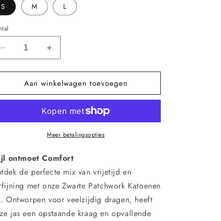
S
M
L
tal
Aantal
Aantal
verlagen
verhogen
voor
voor
Aan winkelwagen toevoegen
Zwarte
Zwarte
Patchwork
Patchwork
Katoenen
Katoenen
Jas
Jas
met
met
Opstaande
Opstaande
Meer betalingsopties
Kraag
Kraag
ijl ontmoet Comfort
tdek de perfecte mix van vrijetijd en
rfijning met onze Zwarte Patchwork Katoenen
s. Ontworpen voor veelzijdig dragen, heeft
ze jas een opstaande kraag en opvallende