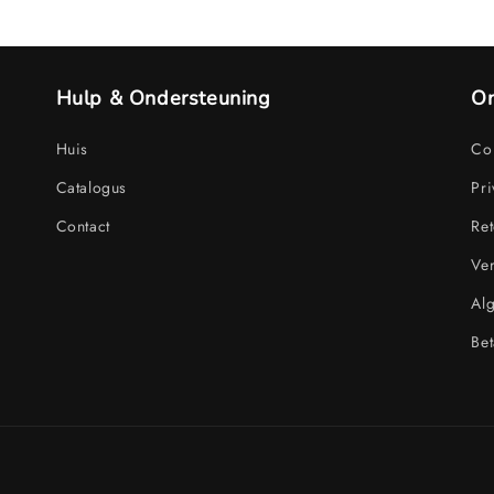
Hulp & Ondersteuning
On
Huis
Con
Catalogus
Pri
Contact
Ret
Ve
Al
Bet