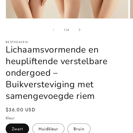
Media
M
1
2
openen
o
van
1
/
4
in
in
modaal
m
RESTHEAVEN
Lichaamsvormende en
heupliftende verstelbare
ondergoed –
Buikversteviging met
samengevoegde riem
Normale
$36.00 USD
prijs
Kleur
Zwart
Huidkleur
Bruin