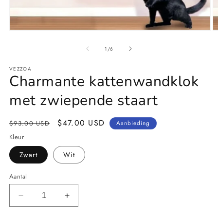
Media
M
1
2
openen
o
van
1
/
6
in
in
modaal
m
VEZZOA
Charmante kattenwandklok
met zwiepende staart
Normale
Aanbiedingsprijs
$47.00 USD
$93.00 USD
Aanbieding
prijs
Kleur
Zwart
Wit
Aantal
Aantal
Aantal
verlagen
verhogen