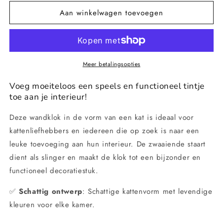
voor
voor
Aan winkelwagen toevoegen
Charmante
Charmante
kattenwandklok
kattenwandklok
met
met
zwiepende
zwiepende
staart
staart
Meer betalingsopties
Voeg moeiteloos een speels en functioneel tintje
toe aan je interieur!
Deze wandklok in de vorm van een kat is ideaal voor
kattenliefhebbers en iedereen die op zoek is naar een
leuke toevoeging aan hun interieur. De zwaaiende staart
dient als slinger en maakt de klok tot een bijzonder en
functioneel decoratiestuk.
✅
Schattig ontwerp
: Schattige kattenvorm met levendige
kleuren voor elke kamer.