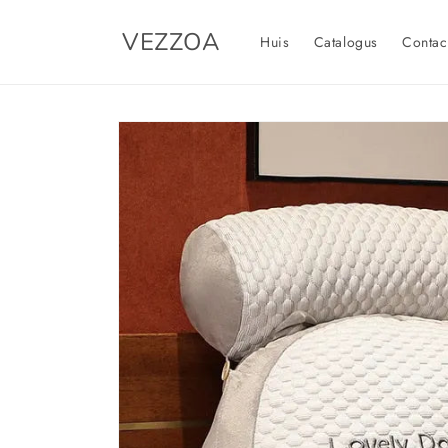
Meteen
naar de
VEZZOA
content
Huis
Catalogus
Contac
Ga direct naar
productinformatie