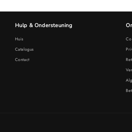
Hulp & Ondersteuning
On
Huis
Con
Catalogus
Pri
Contact
Ret
Ve
Al
Bet