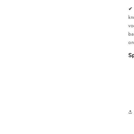
✔ 
kn
vo
ba
on
Sp