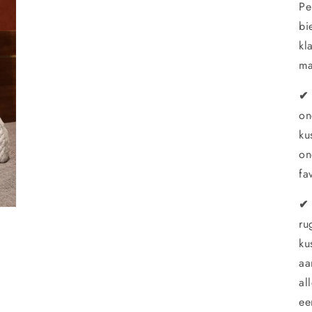
Pe
bi
kl
ma
✔ 
on
ku
on
fa
✔ 
ru
ku
aa
al
ee