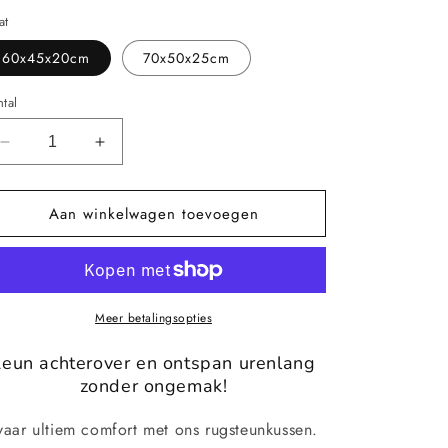
at
60x45x20cm
70x50x25cm
tal
Aantal
Aantal
verlagen
verhogen
voor
voor
Aan winkelwagen toevoegen
Comfortabel
Comfortabel
en
en
zacht
zacht
rugsteunkussen
rugsteunkussen
Meer betalingsopties
Leun achterover en ontspan urenlang
zonder ongemak!
vaar ultiem comfort met ons rugsteunkussen.