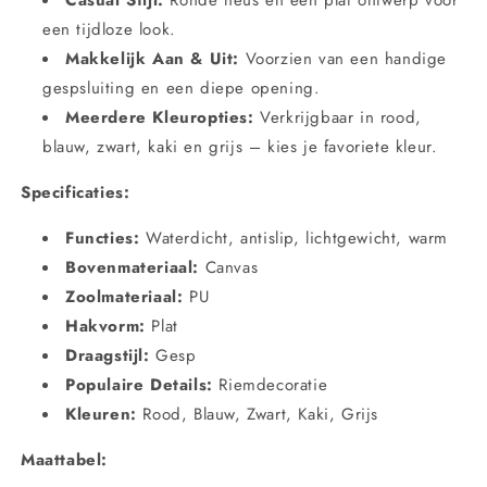
Casual Stijl:
Ronde neus en een plat ontwerp voor
een tijdloze look.
Makkelijk Aan & Uit:
Voorzien van een handige
gespsluiting en een diepe opening.
Meerdere Kleuropties:
Verkrijgbaar in rood,
blauw, zwart, kaki en grijs – kies je favoriete kleur.
Specificaties:
Functies:
Waterdicht, antislip, lichtgewicht, warm
Bovenmateriaal:
Canvas
Zoolmateriaal:
PU
Hakvorm:
Plat
Draagstijl:
Gesp
Populaire Details:
Riemdecoratie
Kleuren:
Rood, Blauw, Zwart, Kaki, Grijs
Maattabel: