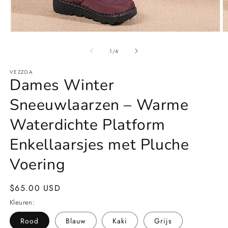
Media
M
1
2
openen
o
van
1
/
4
in
in
modaal
m
VEZZOA
Dames Winter
Sneeuwlaarzen – Warme
Waterdichte Platform
Enkellaarsjes met Pluche
Voering
Normale
$65.00 USD
prijs
Kleuren:
Rood
Blauw
Kaki
Grijs