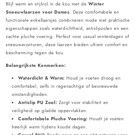
Enkellaarsjes
Enkellaarsjes
Blijf warm en stijlvol in de kou met de
Winter
met
met
Sneeuwlaarzen voor Dames
. Deze comfortabele en
Pluche
Pluche
functionele enkellaarsjes combineren mode met praktische
Voering
Voering
eigenschappen zoals waterdichtheid, antislipzolen en een
zachte pluche voering. Perfect voor casual winterdagen of
sneeuwavonturen, deze laarzen bieden ultiem comfort en
bescherming tegen de kou.
Belangrijkste Kenmerken:
Waterdicht & Warm:
Houd je voeten droog en
comfortabel, zelfs in regenachtige of besneeuwde
omstandigheden.
Antislip PU Zool:
Zorgt voor stabiliteit en
veiligheid op gladde oppervlakken.
Comfortabele Pluche Voering:
Houdt je voeten
heerlijk warm tijdens koude dagen.