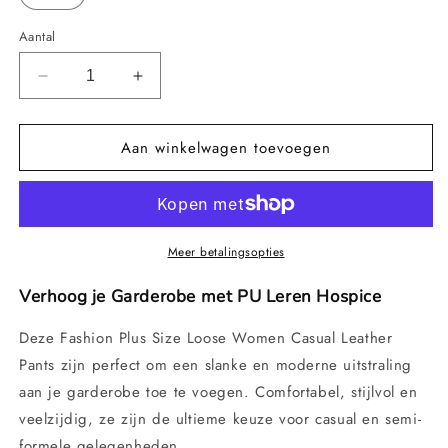
Aantal
Aantal
Aantal
verlagen
verhogen
voor
voor
Aan winkelwagen toevoegen
Mode
Mode
Plus
Plus
Size
Size
Losse
Losse
Dames
Dames
Casual
Casual
Meer betalingsopties
Leren
Leren
Broek
Broek
Verhoog je Garderobe met PU Leren Hospice
Deze Fashion Plus Size Loose Women Casual Leather
Pants zijn perfect om een slanke en moderne uitstraling
aan je garderobe toe te voegen. Comfortabel, stijlvol en
veelzijdig, ze zijn de ultieme keuze voor casual en semi-
formele gelegenheden.