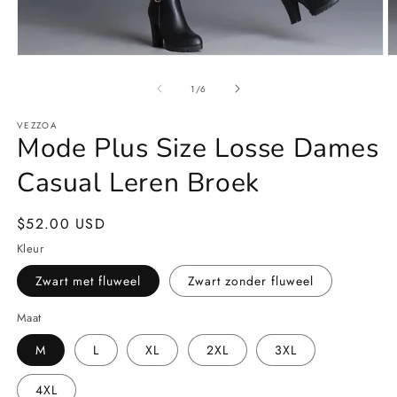
Media
M
1
2
openen
o
van
1
/
6
in
in
modaal
m
VEZZOA
Mode Plus Size Losse Dames
Casual Leren Broek
Normale
$52.00 USD
prijs
Kleur
Zwart met fluweel
Zwart zonder fluweel
Maat
M
L
XL
2XL
3XL
4XL