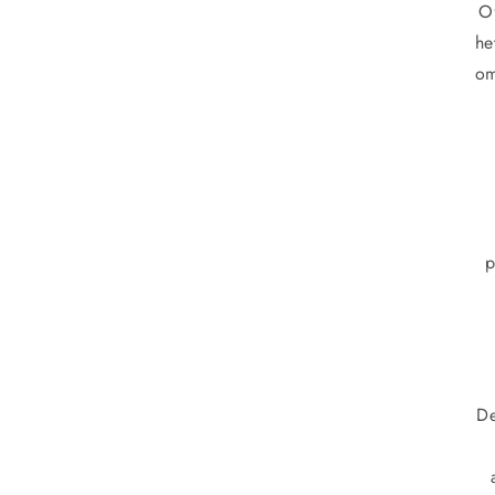
O
he
om
p
De