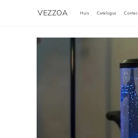
Meteen
naar de
VEZZOA
content
Huis
Catalogus
Contac
Ga direct naar
productinformatie