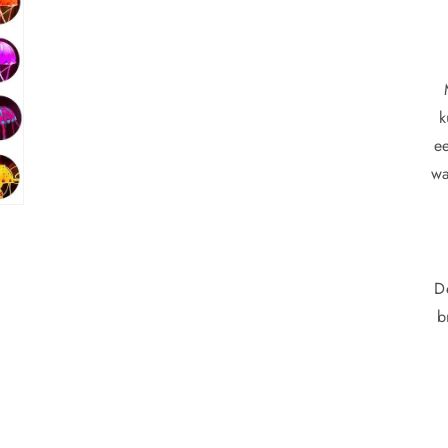
k
e
wa
D
b