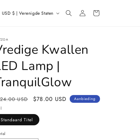
L
Inloggen
Winkelwagen
USD $ | Verenigde Staten
a
n
d
ZZOA
Vredige Kwallen
/
r
LED Lamp |
e
TranquilGlow
g
o
ormale
Aanbiedingsprijs
$78.00 USD
124.00 USD
Aanbieding
ijs
el
Standaard Titel
tal