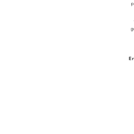
p
g
Er