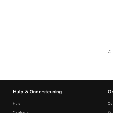
Hulp & Ondersteuning
On
Huis
Con
Catalogus
Pri