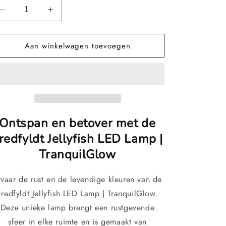
Aantal
Aantal
verlagen
verhogen
voor
voor
Aan winkelwagen toevoegen
Vredige
Vredige
Kwallen
Kwallen
LED
LED
Lamp
Lamp
|
|
TranquilGlow
TranquilGlow
Ontspan en betover met de
redfyldt Jellyfish LED Lamp |
TranquilGlow
rvaar de rust en de levendige kleuren van de
Fredfyldt Jellyfish LED Lamp | TranquilGlow.
Deze unieke lamp brengt een rustgevende
sfeer in elke ruimte en is gemaakt van