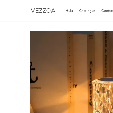
Meteen
naar de
VEZZOA
content
Huis
Catalogus
Contac
Ga direct naar
productinformatie