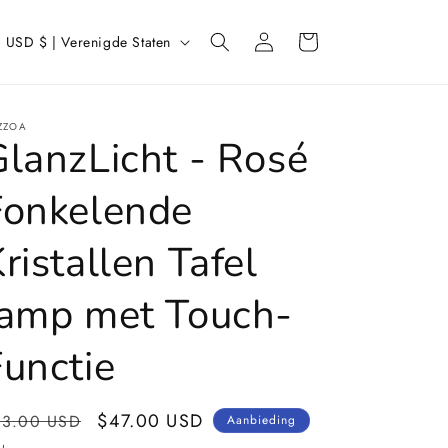
L
Inloggen
Winkelwagen
USD $ | Verenigde Staten
a
n
d
ZZOA
GlanzLicht - Rosé
/
r
Fonkelende
e
ristallen Tafel
g
lamp met Touch-
o
Functie
ormale
Aanbiedingsprijs
$47.00 USD
93.00 USD
Aanbieding