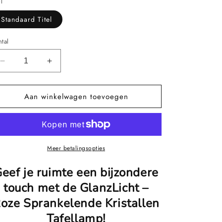
ijs
el
Standaard Titel
tal
Aantal
Aantal
verlagen
verhogen
voor
voor
Aan winkelwagen toevoegen
GlanzLicht
GlanzLicht
-
-
Rosé
Rosé
Fonkelende
Fonkelende
Kristallen
Kristallen
Tafel
Tafel
Meer betalingsopties
lamp
lamp
met
met
eef je ruimte een bijzondere
Touch-
Touch-
touch met de GlanzLicht –
Functie
Functie
oze Sprankelende Kristallen
Tafellamp!