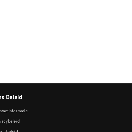
s Beleid
tactinformatie
vacybeleid
ourbeleid