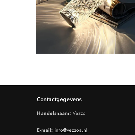
Media
14
openen
in
modaal
Contactgegevens
Handelsnaam:
Vezzo
E-mail:
info@vezzoa.nl