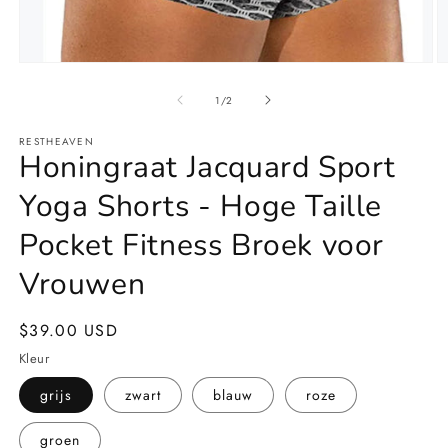
Media
M
1
2
openen
o
van
1
/
2
in
in
modaal
m
RESTHEAVEN
Honingraat Jacquard Sport
Yoga Shorts - Hoge Taille
Pocket Fitness Broek voor
Vrouwen
Normale
$39.00 USD
prijs
Kleur
grijs
zwart
blauw
roze
groen