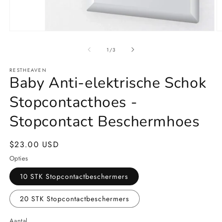
Media
M
1
2
openen
o
van
1
/
3
in
in
modaal
m
RESTHEAVEN
Baby Anti-elektrische Schok
Stopcontacthoes -
Stopcontact Beschermhoes
Normale
$23.00 USD
prijs
Opties
10 STK Stopcontactbeschermers
20 STK Stopcontactbeschermers
Aantal