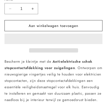
Aantal
Aantal
verlagen
verhogen
voor
voor
Aan winkelwagen toevoegen
Baby
Baby
Anti-
Anti-
elektrische
elektrische
Schok
Schok
Stopcontacthoes
Stopcontacthoes
-
-
Stopcontact
Stopcontact
Beschermhoes
Beschermhoes
Bescherm je kleintje met de
Anti-elektrische schok
stopcontactafdekking voor zuigelingen
. Ontworpen om
nieuwsgierige vingertjes veilig te houden voor elektricien
stopcontacten, zijn deze stopcontactafdekkingen een
essentiële veiligheidsmaatregel voor elk huis. Eenvoudig
te installeren en gemaakt van duurzaam plastic, passen ze
naadloos bij je interieur terwijl ze gemoedsrust bieden.