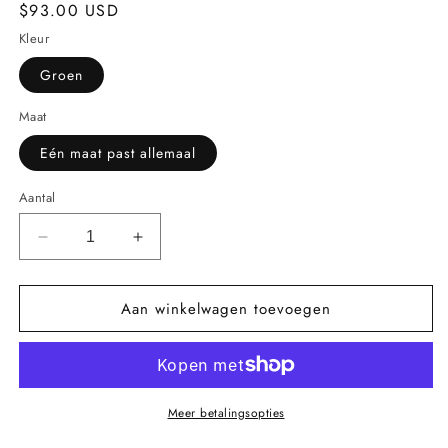
Normale
$93.00 USD
prijs
Kleur
Groen
Maat
Eén maat past allemaal
Aantal
Aantal
Aantal
verlagen
verhogen
voor
voor
Aan winkelwagen toevoegen
Koreaanse-
Koreaanse-
stijl
stijl
honkbaluniform
honkbaluniform
damesjas
damesjas
Meer betalingsopties