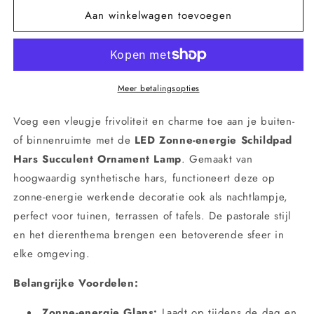
voor
voor
Aan winkelwagen toevoegen
LED
LED
Zonnepaneel
Zonnepaneel
Schildpad
Schildpad
Hars
Hars
Vetplant
Vetplant
Ornament
Ornament
Meer betalingsopties
Lamp
Lamp
–
–
Voeg een vleugje frivoliteit en charme toe aan je buiten-
Decoratieve
Decoratieve
of binnenruimte met de
LED Zonne-energie Schildpad
Zonne-
Zonne-
Hars Succulent Ornament Lamp
. Gemaakt van
energie
energie
Dier
Dier
hoogwaardig synthetische hars, functioneert deze op
Crafts
Crafts
zonne-energie werkende decoratie ook als nachtlampje,
perfect voor tuinen, terrassen of tafels. De pastorale stijl
en het dierenthema brengen een betoverende sfeer in
elke omgeving.
Belangrijke Voordelen:
Zonne-energie Glans:
Laadt op tijdens de dag en