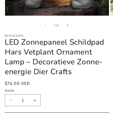
Media
M
1
2
openen
o
van
1
/
2
in
in
modaal
m
RESTHEAVEN
LED Zonnepaneel Schildpad
Hars Vetplant Ornament
Lamp – Decoratieve Zonne-
energie Dier Crafts
Normale
$76.00 USD
prijs
Aantal
Aantal
Aantal
verlagen
verhogen