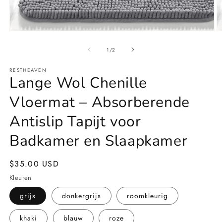
Media
M
1
2
openen
o
van
1
/
2
in
in
modaal
m
RESTHEAVEN
Lange Wol Chenille
Vloermat – Absorberende
Antislip Tapijt voor
Badkamer en Slaapkamer
Normale
$35.00 USD
prijs
Kleuren
grijs
donkergrijs
roomkleurig
khaki
blauw
roze