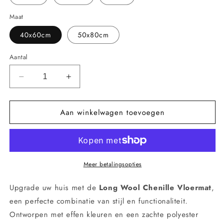
Maat
40x60cm
50x80cm
Aantal
Aantal
Aantal
verlagen
verhogen
voor
voor
Aan winkelwagen toevoegen
Lange
Lange
Wol
Wol
Chenille
Chenille
Vloermat
Vloermat
–
–
Absorberende
Absorberende
Meer betalingsopties
Antislip
Antislip
Tapijt
Tapijt
Upgrade uw huis met de
Long Wool Chenille Vloermat
,
voor
voor
een perfecte combinatie van stijl en functionaliteit.
Badkamer
Badkamer
Ontworpen met effen kleuren en een zachte polyester
en
en