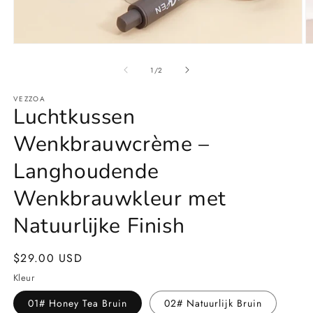
Media
M
1
2
openen
o
van
1
/
2
in
in
modaal
m
VEZZOA
Luchtkussen
Wenkbrauwcrème –
Langhoudende
Wenkbrauwkleur met
Natuurlijke Finish
Normale
$29.00 USD
prijs
Kleur
01# Honey Tea Bruin
02# Natuurlijk Bruin