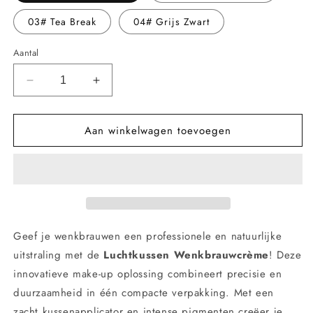
03# Tea Break
04# Grijs Zwart
Aantal
Aantal
Aantal
verlagen
verhogen
voor
voor
Aan winkelwagen toevoegen
Luchtkussen
Luchtkussen
Wenkbrauwcrème
Wenkbrauwcrème
–
–
Langhoudende
Langhoudende
Wenkbrauwkleur
Wenkbrauwkleur
met
met
Natuurlijke
Natuurlijke
Finish
Finish
Geef je wenkbrauwen een professionele en natuurlijke
uitstraling met de
Luchtkussen Wenkbrauwcrème
! Deze
innovatieve make-up oplossing combineert precisie en
duurzaamheid in één compacte verpakking. Met een
zacht kussenapplicator en intense pigmenten creëer je