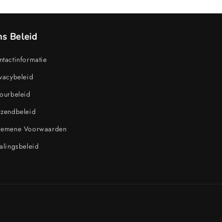
s Beleid
tactinformatie
vacybeleid
ourbeleid
rzendbeleid
gemene Voorwaarden
alingsbeleid