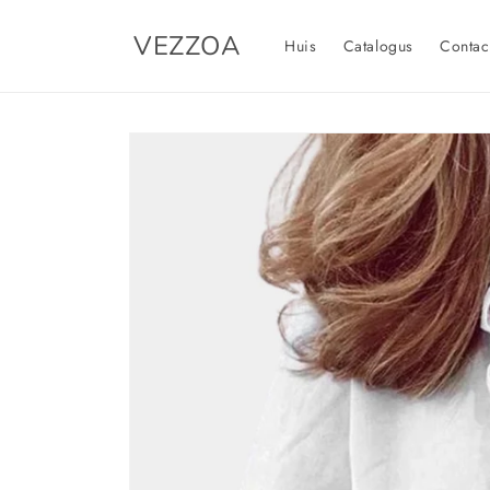
Meteen
naar de
VEZZOA
content
Huis
Catalogus
Contac
Ga direct naar
productinformatie