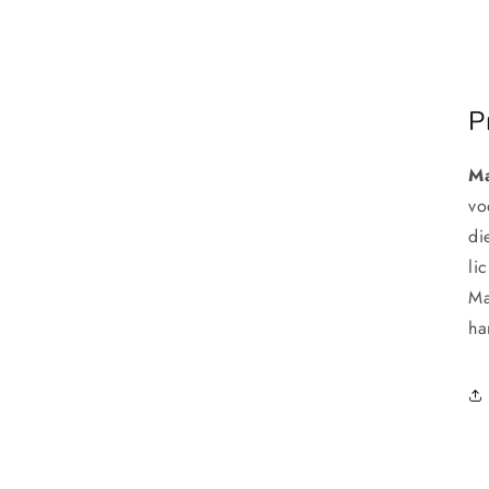
P
Ma
vo
di
li
Ma
ha