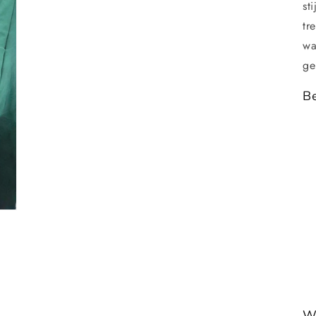
st
tr
wa
ge
Be
W