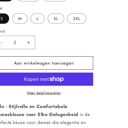
at
S
M
L
XL
2XL
tal
Aantal
Aantal
verlagen
verhogen
voor
voor
Aan winkelwagen toevoegen
Mila
Mila
-
-
Stijlvolle
Stijlvolle
en
en
Comfortabele
Comfortabele
Damesblouse
Damesblouse
Meer betalingsopties
voor
voor
Elke
Elke
la - Stijlvolle en Comfortabele
Gelegenheid
Gelegenheid
mesblouse voor Elke Gelegenheid
is de
rfecte keuze voor dames die elegantie en