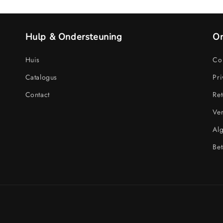
Hulp & Ondersteuning
On
Huis
Con
Catalogus
Pri
Contact
Ret
Ve
Al
Bet