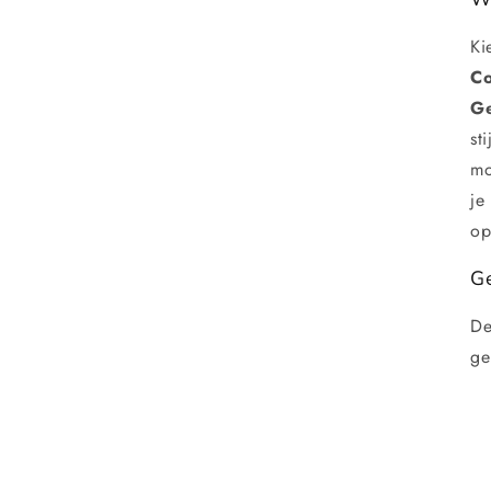
Ki
Co
Ge
st
mo
je
op
G
De
ge