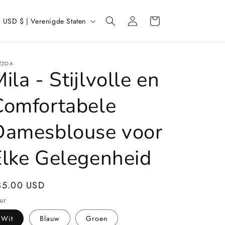
L
Inloggen
Winkelwagen
USD $ | Verenigde Staten
a
n
d
ZZOA
ila - Stijlvolle en
/
r
Comfortabele
e
Damesblouse voor
g
Elke Gelegenheid
o
ormale
35.00 USD
ijs
ur
Wit
Blauw
Groen