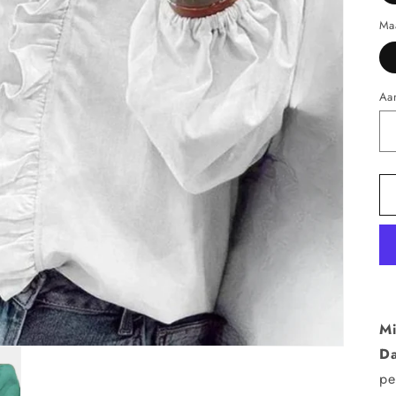
Ma
Aan
Mi
Da
pe