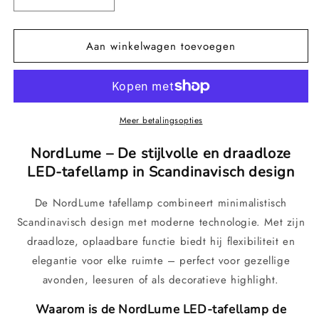
Aantal
Aantal
verlagen
verhogen
voor
voor
Aan winkelwagen toevoegen
NordLume
NordLume
–
–
Scandinavische
Scandinavische
LED-
LED-
tafellamp,
tafellamp,
Draadloos
Draadloos
Meer betalingsopties
en
en
Oplaadbaar
Oplaadbaar
NordLume – De stijlvolle en draadloze
LED-tafellamp in Scandinavisch design
De NordLume tafellamp combineert minimalistisch
Scandinavisch design met moderne technologie. Met zijn
draadloze, oplaadbare functie biedt hij flexibiliteit en
elegantie voor elke ruimte – perfect voor gezellige
avonden, leesuren of als decoratieve highlight.
Waarom is de NordLume LED-tafellamp de