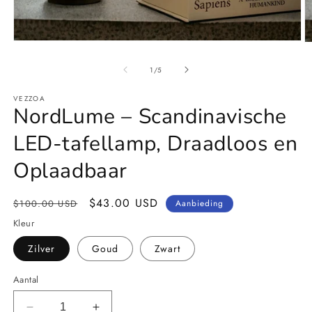
Media
M
1
2
openen
o
van
1
/
5
in
in
modaal
m
VEZZOA
NordLume – Scandinavische
LED-tafellamp, Draadloos en
Oplaadbaar
Normale
Aanbiedingsprijs
$43.00 USD
$100.00 USD
Aanbieding
prijs
Kleur
Zilver
Goud
Zwart
Aantal