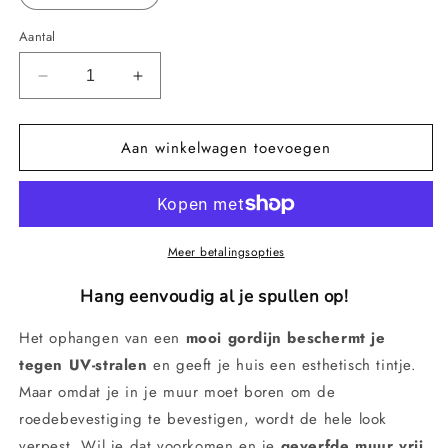
Aantal
Aantal
Aantal
verlagen
verhogen
voor
voor
Aan winkelwagen toevoegen
RodHolder™️
RodHolder™️
|
|
Haken
Haken
voor
voor
het
het
ophangen
ophangen
Meer betalingsopties
van
van
verschillende
verschillende
Hang eenvoudig al je spullen op!
voorwerpen
voorwerpen
(Set
(Set
Het ophangen van een
mooi gordijn beschermt je
van
van
tegen UV-stralen
en geeft je huis een esthetisch tintje.
8
8
Maar omdat je in je muur moet boren om de
stuks)
stuks)
roedebevestiging te bevestigen, wordt de hele look
verpest. Wil je dat voorkomen en je
geverfde muur vrij