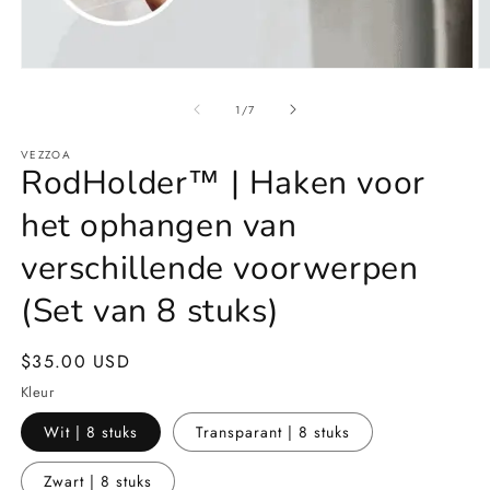
Media
M
1
2
openen
o
van
1
/
7
in
in
modaal
m
VEZZOA
RodHolder™️ | Haken voor
het ophangen van
verschillende voorwerpen
(Set van 8 stuks)
Normale
$35.00 USD
prijs
Kleur
Wit | 8 stuks
Transparant | 8 stuks
Zwart | 8 stuks