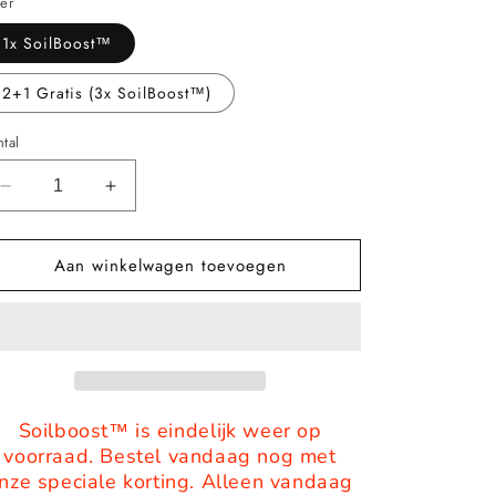
ijs
er
1x SoilBoost™️
2+1 Gratis (3x SoilBoost™️)
tal
Aantal
Aantal
verlagen
verhogen
voor
voor
Aan winkelwagen toevoegen
SoilBoost™️
SoilBoost™️
Breng
Breng
planten
planten
op
op
een
een
milieuvriendelijke
milieuvriendelijke
manier
manier
weer
weer
Soilboost™️ is eindelijk weer op
tot
tot
voorraad. Bestel vandaag nog met
leven!
leven!
nze speciale korting. Alleen vandaag