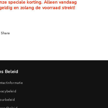
nze speciale korting. Alleen vandaag
geldig en zolang de voorraad strekt!
Share
s Beleid
tactinformatie
vacybeleid
ourbeleid