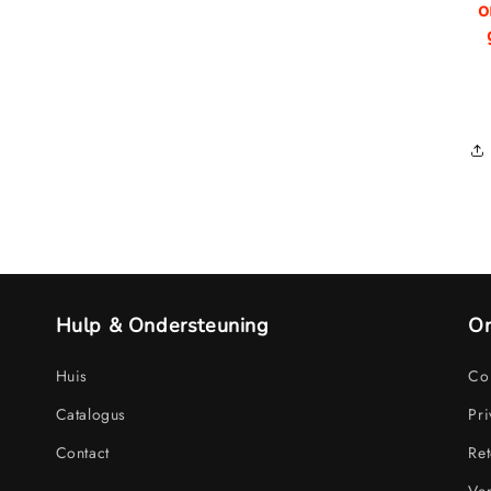
o
Hulp & Ondersteuning
On
Huis
Con
Catalogus
Pri
Contact
Ret