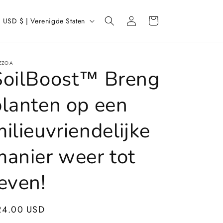
L
Inloggen
Winkelwagen
USD $ | Verenigde Staten
a
n
d
ZZOA
SoilBoost™️ Breng
/
r
planten op een
e
ilieuvriendelijke
g
manier weer tot
o
even!
ormale
24.00 USD