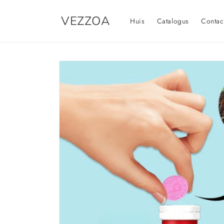
Meteen
naar de
VEZZOA
content
Huis
Catalogus
Contac
Ga direct naar
productinformatie