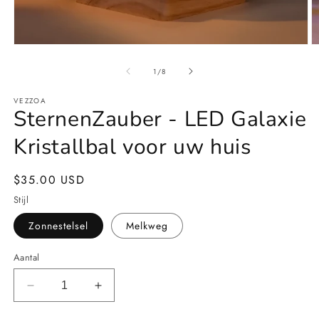
Media
M
1
2
openen
o
van
1
/
8
in
in
modaal
m
VEZZOA
SternenZauber - LED Galaxie
Kristallbal voor uw huis
Normale
$35.00 USD
prijs
Stijl
Zonnestelsel
Melkweg
Aantal
Aantal
Aantal
verlagen
verhogen