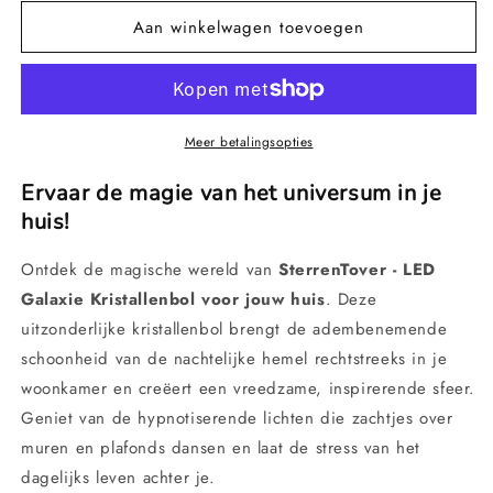
voor
voor
Aan winkelwagen toevoegen
SternenZauber
SternenZauber
-
-
LED
LED
Galaxie
Galaxie
Kristallbal
Kristallbal
voor
voor
Meer betalingsopties
uw
uw
huis
huis
Ervaar de magie van het universum in je
huis!
Ontdek de magische wereld van
SterrenTover - LED
Galaxie Kristallenbol voor jouw huis
. Deze
uitzonderlijke kristallenbol brengt de adembenemende
schoonheid van de nachtelijke hemel rechtstreeks in je
woonkamer en creëert een vreedzame, inspirerende sfeer.
Geniet van de hypnotiserende lichten die zachtjes over
muren en plafonds dansen en laat de stress van het
dagelijks leven achter je.