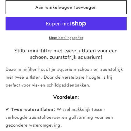
voor
voor
Aan winkelwagen toevoegen
Stille
Stille
mini-
mini-
aquariumfilter
aquariumfilter
met
met
instelbare
instelbare
waterstroom
waterstroom
Meer betalingsopties
Stille mini-filter met twee uitlaten voor een
schoon, zuurstofrijk aquarium!
Deze mini-filter houdt je aquarium schoon en zuurstofrijk
met twee uitlaten. Door de verstelbare hoogte is hij
perfect voor vis- en schildpaddenbakken.
Voordelen:
✔ Twee wateruitlaten:
Wissel makkelijk tussen
verhoogde zuurstoftoevoer en golfvorming voor een
gezondere wateromgeving.