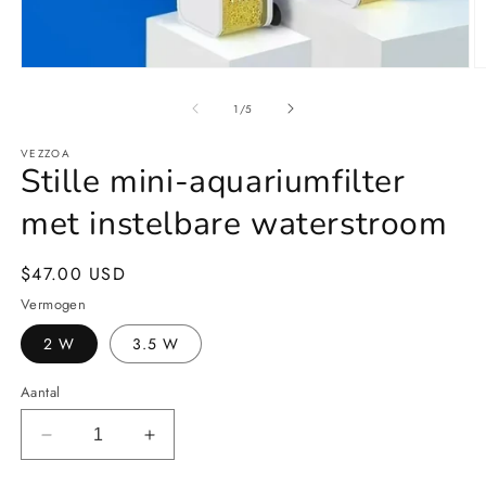
Media
M
1
2
openen
o
van
1
/
5
in
in
modaal
m
VEZZOA
Stille mini-aquariumfilter
met instelbare waterstroom
Normale
$47.00 USD
prijs
Vermogen
2 W
3.5 W
Aantal
Aantal
Aantal
verlagen
verhogen