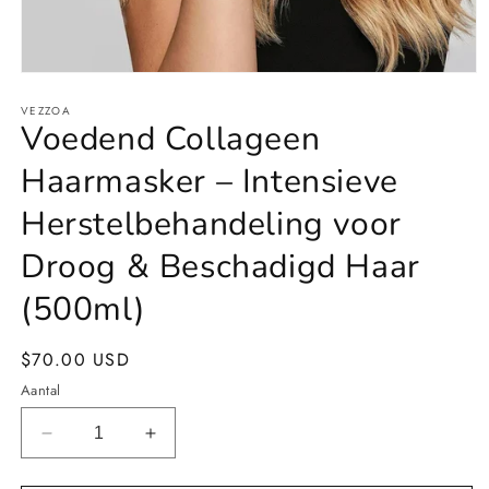
Media
1
VEZZOA
openen
Voedend Collageen
in
modaal
Haarmasker – Intensieve
Herstelbehandeling voor
Droog & Beschadigd Haar
(500ml)
Normale
$70.00 USD
prijs
Aantal
Aantal
Aantal
verlagen
verhogen
voor
voor