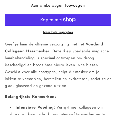
Aan winkelwagen toevoegen
Voedend
Voedend
Collageen
Collageen
Haarmasker
Haarmasker
–
–
Intensieve
Intensieve
Herstelbehandeling
Herstelbehandeling
Meer betalingsopties
voor
voor
Droog
Droog
Geef je haar de ultieme verzorging met het
Voedend
&amp;
&amp;
Collageen Haarmasker
! Deze diep voedende magische
Beschadigd
Beschadigd
haarbehandeling is speciaal ontworpen om droog,
Haar
Haar
(500ml)
(500ml)
beschadigd en broos haar nieuw leven in te blazen.
Geschikt voor alle haartypes, helpt dit masker om je
lokken te versterken, herstellen en hydrateren, zodat ze er
glad, glanzend en gezond uitzien.
Belangrijkste Kenmerken:
Intensieve Voeding:
Verrijkt met collageen om
droog en beschadigd haar intensief te voeden en te