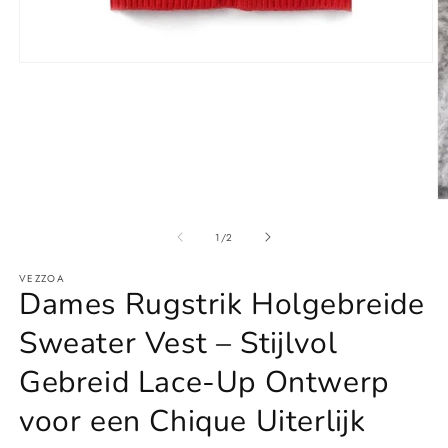
Media
1
openen
in
modaal
M
4
o
van
1
/
2
in
m
VEZZOA
Dames Rugstrik Holgebreide
Sweater Vest – Stijlvol
Gebreid Lace-Up Ontwerp
voor een Chique Uiterlijk