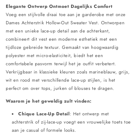
Gebreid
Gebreid
Elegante Ontwerp Ontmoet Dagelijks Comfort
Lace-
Lace-
Voeg een stijlvolle draai toe aan je garderobe met onze
Up
Up
Dames Achterstrik Hollow-Out Sweater Vest. Ontworpen
Ontwerp
Ontwerp
voor
voor
met een unieke lace-up detail aan de achterkant,
een
een
combineert dit vest een moderne esthetiek met een
Chique
Chique
tijdloze gebreide textuur. Gemaakt van hoogwaardig
Uiterlijk
Uiterlijk
polyester met micro-elasticiteit, biedt het een
comfortabele pasvorm terwijl het je outfit verbetert.
Verkrijgbaar in klassieke kleuren zoals marineblauw, grijs,
wit en rood met verschillende lace-up stijlen, is het
perfect om over tops, jurken of blouses te dragen.
Waarom je het geweldig zult vinden:
Chique Lace-Up Detail
: Het ontwerp met
achterstrik of zij-lace-up voegt een vrouwelijke toets toe
aan je casual of formele looks.