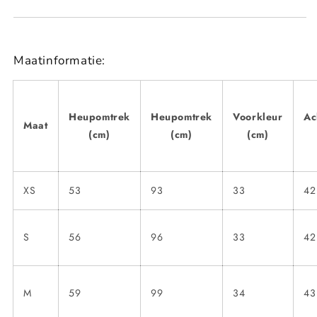
Maatinformatie:
Heupomtrek
Heupomtrek
Voorkleur
Ac
Maat
(cm)
(cm)
(cm)
XS
53
93
33
42
S
56
96
33
42
M
59
99
34
43