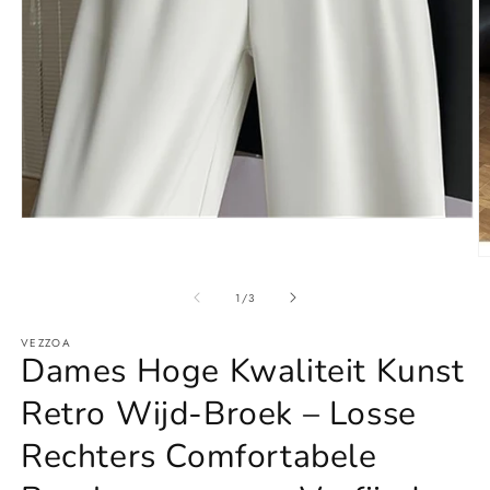
Media
1
openen
M
in
2
modaal
o
van
1
/
3
in
m
VEZZOA
Dames Hoge Kwaliteit Kunst
Retro Wijd-Broek – Losse
Rechters Comfortabele