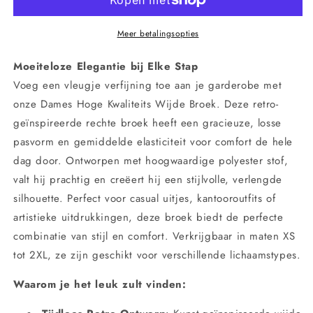
Kunst
Kunst
Retro
Retro
Wijd-
Wijd-
Meer betalingsopties
Broek
Broek
–
–
Moeiteloze Elegantie bij Elke Stap
Losse
Losse
Voeg een vleugje verfijning toe aan je garderobe met
Rechters
Rechters
onze Dames Hoge Kwaliteits Wijde Broek. Deze retro-
Comfortabele
Comfortabele
Broeken
Broeken
geïnspireerde rechte broek heeft een gracieuze, losse
voor
voor
pasvorm en gemiddelde elasticiteit voor comfort de hele
een
een
dag door. Ontworpen met hoogwaardige polyester stof,
Verfijnde
Verfijnde
valt hij prachtig en creëert hij een stijlvolle, verlengde
Look
Look
silhouette. Perfect voor casual uitjes, kantooroutfits of
artistieke uitdrukkingen, deze broek biedt de perfecte
combinatie van stijl en comfort. Verkrijgbaar in maten XS
tot 2XL, ze zijn geschikt voor verschillende lichaamstypes.
Waarom je het leuk zult vinden: