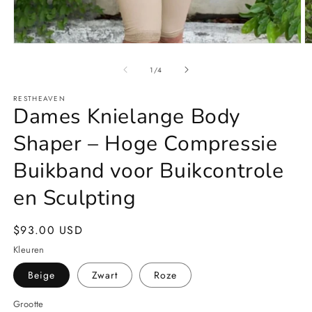
Media
M
1
2
openen
o
van
1
/
4
in
in
modaal
m
RESTHEAVEN
Dames Knielange Body
Shaper – Hoge Compressie
Buikband voor Buikcontrole
en Sculpting
Normale
$93.00 USD
prijs
Kleuren
Beige
Zwart
Roze
Grootte