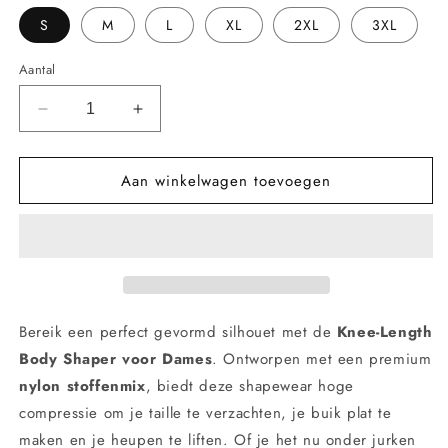
S
M
L
XL
2XL
3XL
Aantal
Aantal
Aantal
verlagen
verhogen
voor
voor
Aan winkelwagen toevoegen
Dames
Dames
Knielange
Knielange
Body
Body
Shaper
Shaper
–
–
Hoge
Hoge
Compressie
Compressie
Buikband
Buikband
Bereik een perfect gevormd silhouet met de
Knee-Length
voor
voor
Body Shaper voor Dames
. Ontworpen met een premium
Buikcontrole
Buikcontrole
nylon stoffenmix
, biedt deze shapewear hoge
en
en
Sculpting
Sculpting
compressie om je taille te verzachten, je buik plat te
maken en je heupen te liften. Of je het nu onder jurken