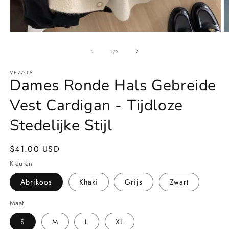
Media
M
1
4
openen
o
van
1
/
2
in
in
modaal
m
VEZZOA
Dames Ronde Hals Gebreide
Vest Cardigan - Tijdloze
Stedelijke Stijl
Normale
$41.00 USD
prijs
Kleuren
Abrikoos
Khaki
Grijs
Zwart
Maat
S
M
L
XL