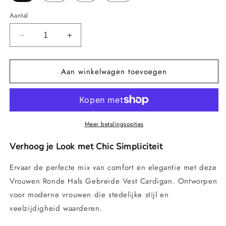
Aantal
Aantal
Aantal
verlagen
verhogen
voor
voor
Aan winkelwagen toevoegen
Dames
Dames
Ronde
Ronde
Hals
Hals
Gebreide
Gebreide
Vest
Vest
Cardigan
Cardigan
Meer betalingsopties
-
-
Tijdloze
Tijdloze
Verhoog je Look met Chic Simpliciteit
Stedelijke
Stedelijke
Stijl
Stijl
Ervaar de perfecte mix van comfort en elegantie met deze
Vrouwen Ronde Hals Gebreide Vest Cardigan. Ontworpen
voor moderne vrouwen die stedelijke stijl en
veelzijdigheid waarderen.