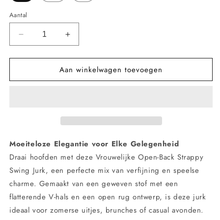
Aantal
Aantal
Aantal
verlagen
verhogen
voor
voor
Aan winkelwagen toevoegen
Dames
Dames
Korte
Korte
Open-
Open-
Back
Back
Schouderband
Schouderband
Swing
Swing
Suspender
Suspender
Jurk
Jurk
Moeiteloze Elegantie voor Elke Gelegenheid
Draai hoofden met deze Vrouwelijke Open-Back Strappy
Swing Jurk, een perfecte mix van verfijning en speelse
charme. Gemaakt van een geweven stof met een
flatterende V-hals en een open rug ontwerp, is deze jurk
ideaal voor zomerse uitjes, brunches of casual avonden.