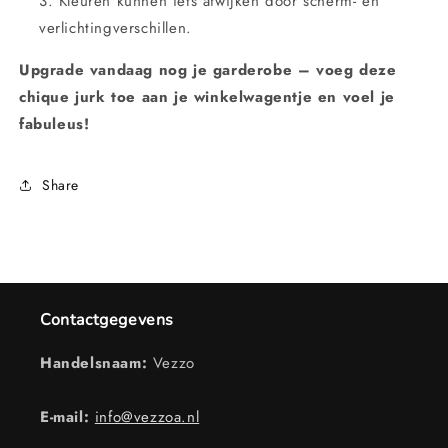
Kleuren kunnen iets afwijken door scherm- en
verlichtingverschillen.
Upgrade vandaag nog je garderobe – voeg deze
chique jurk toe aan je winkelwagentje en voel je
fabuleus!
Share
Contactgegevens
Handelsnaam:
Vezzo
E-mail:
info@vezzoa.nl