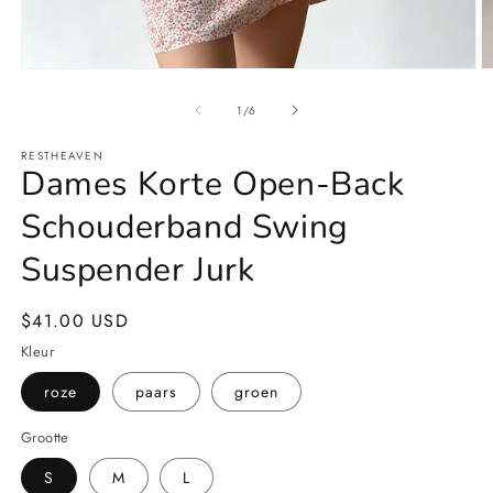
Media
M
1
2
openen
o
van
1
/
6
in
in
modaal
m
RESTHEAVEN
Dames Korte Open-Back
Schouderband Swing
Suspender Jurk
Normale
$41.00 USD
prijs
Kleur
roze
paars
groen
Grootte
S
M
L